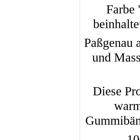
Farbe 
beinhalte
Paßgenau a
und Mass
Diese Pr
warm
Gummibände
10