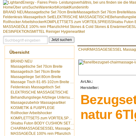
Home
Über uns
Suche
Warenkorb
Kontakt
Kundeninfo
BRAND NEU
Massagetische Set 70cm Breite
Massagetisch Set 76cm Breite
Massa
Feldenkrais Massagetisch Set
ELEKTRISCHE MASSAGETISCHE
Behandlungslie
Rollhocker Arbeitshocker
KOMPLETTSETS zum VORTEILSPREIS
Shiatsu Futo
MASSAGEÖLE 100% rein Pflanzlich
Hot Stones & Cold Stones & Erwärmer
GESU
DESINFEKTIONSMITTEL Reiniger Hygieneartikel
Jetzt suchen
CHAIRMASSAGESESSEL Massages
Übersicht
BRAND NEU
Massagetische Set 70cm Breite
Massagetisch Set 76cm Breite
Massageliege Set 80cm Breite
Art.Nr.:
Massage Tisch 81-85-102cm Breite 202cm Länge
Feldenkrais Massagetisch Set
Hersteller:
ELEKTRISCHE MASSAGETISCHE
Bezugset
Behandlungsliege Artzliege Untersuchungsliege
Massagezubehör Massageartikel
KOSMETIK & FUßPFLEGE
natur 6Tlg
Rollhocker Arbeitshocker
KOMPLETTSETS zum VORTEILSPREIS
Shiatsu Futon BODY CUSHION SET Bodycushion
CHAIRMASSAGESESSEL Massagestuhl Chairmassage Set
MASSAGEÖLE 100% rein Pflanzlich